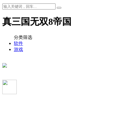
真三国无双8帝国
分类筛选
软件
游戏