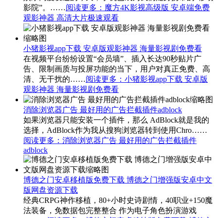
影院”。……
阅读更多
：魔方4K影视高级版 安卓端免费
观影神器 高清大片极速观看
小猪影视app下载 安卓版观影神器 海量影视剧免费看
在视频平台纷纷设置“会员墙”、插入长达90秒贴片广
告、限制画质与投屏功能的当下，用户对真正免费、高
清、无干扰的……
阅读更多
：小猪影视app下载 安卓版
观影神器 海量影视剧免费看
消除浏览器广告 最好用的广告拦截插件adblock
如果浏览器只能安装一个插件，那么 AdBlock就是我的
选择，AdBlock作为我从搜狗浏览器转到使用Chro……
阅读更多
：消除浏览器广告 最好用的广告拦截插件
adblock
博德之门安卓移植版免费下载 博德之门增强版安卓中文
版网盘资源下载
经典CRPG神作移植，80+小时史诗剧情，40职业+150魔
法装备，免数据包完整整合 作为电子角色扮演游戏