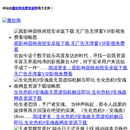
本站由
魔软阁免费资源网
强力支持！
观影神器映画馆安卓版下载 无广告无弹窗VIP影视免费
看
在如今这个数字娱乐高度发达的时代，寻找一款既资源
丰富又界面纯净的影视聚合APP，对于安卓用户来说似
乎成了一件“……
阅读更多
：观影神器映画馆安卓版下载
无广告无弹窗VIP影视免费看
生化危机9安魂曲无需虚拟机解压即玩 生化危机9安魂曲
网盘资源下载
给生者恐惧，予尸者安魂。 当钟声响起，那令人战栗的
旋律将再次回荡在绝望的深渊。《生化危机9：安魂曲》
(Resi……
阅读更多
：生化危机9安魂曲无需虚拟机解压
即玩 生化危机9安魂曲网盘资源下载