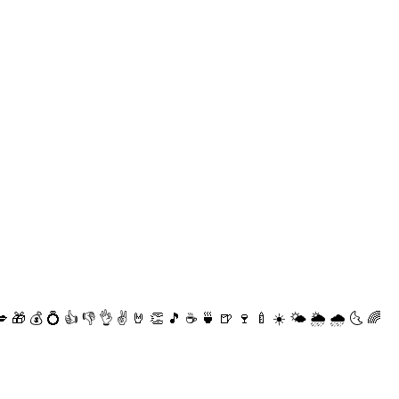
💋
🎁
💰
💍
👍
👎
👌
✌️
🤘
👏
🎵
☕️
🍵
🍺
🍷
🍼
☀️
🌤
🌦
🌧
🌜
🌈