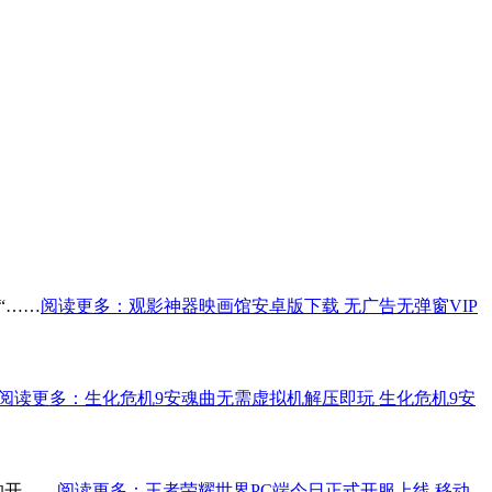
“……
阅读更多
：观影神器映画馆安卓版下载 无广告无弹窗VIP
阅读更多
：生化危机9安魂曲无需虚拟机解压即玩 生化危机9安
的开……
阅读更多
：王者荣耀世界PC端今日正式开服上线 移动