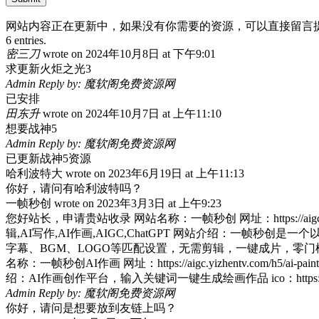
网站内容正在更新中，如果没有你需要的资源，可以直接留言
6 entries.
密三刀
wrote on
2024年10月8日
at
下午9:01
求更新火炬之光3
Admin Reply by: 魔软阁免费资源网
已安排
田东升
wrote on
2024年10月7日
at
上午11:10
想要战神5
Admin Reply by: 魔软阁免费资源网
已更新战神5资源
哈利波特大
wrote on
2023年6月19日
at
上午11:13
你好，请问有哈利波特吗？
一帧秒创
wrote on
2023年3月3日
at
上午9:23
您好站长，申请贵站收录 网站名称：一帧秒创 网址：https://ai
辑,AI写作,AI作画,AIGC,ChatGPT 网站介绍：一帧
字幕、BGM、LOGO等匹配设置，无需剪辑，一键成片，零门槛创作视频。 ico：https://ai
名称：一帧秒创AI作画 网址：https://aigc.yizhentv.com
绍：AI作画创作平台，输入关键词一键生成绘画作品 ico：https://aigc.yizhentv.co
Admin Reply by: 魔软阁免费资源网
你好，请问是想要放到友链上吗？