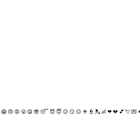
😱
😠
😡
😤
😋
😎
😴
😈
😇
😕
😏
😑
👲
👮
💂
👶
❤
💔
💕
💘
💌