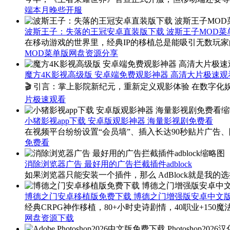
端本月晚些开服
波斯王子：失落的王冠安卓直装版下载 波斯王子MOD菜
在移动游戏的世界里，经典IP的移植总是能吸引无数玩家
MOD菜单版网盘资源分享
魔方4K影视高级版 安卓端免费观影神器 高清大片极速观
🎬 引言：掌上影院新纪元，重新定义观影体验 在数字
片极速观看
小猪影视app下载 安卓版观影神器 海量影视剧免费看
在视频平台纷纷设置“会员墙”、插入长达90秒贴片广
免费看
消除浏览器广告 最好用的广告拦截插件adblock
如果浏览器只能安装一个插件，那么 AdBlock就是我的选择
博德之门安卓移植版免费下载 博德之门增强版安卓中文
经典CRPG神作移植，80+小时史诗剧情，40职业+15
网盘资源下载