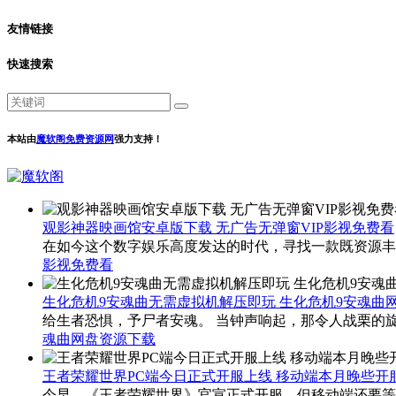
友情链接
快速搜索
本站由
魔软阁免费资源网
强力支持！
观影神器映画馆安卓版下载 无广告无弹窗VIP影视免费看
在如今这个数字娱乐高度发达的时代，寻找一款既资源丰
影视免费看
生化危机9安魂曲无需虚拟机解压即玩 生化危机9安魂曲
给生者恐惧，予尸者安魂。 当钟声响起，那令人战栗的旋
魂曲网盘资源下载
王者荣耀世界PC端今日正式开服上线 移动端本月晚些开
今早，《王者荣耀世界》官宣正式开服，但移动端还要等