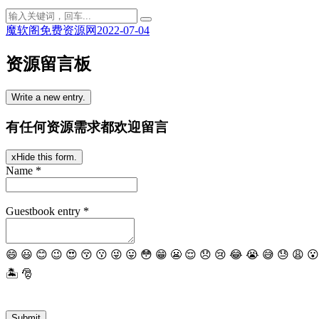
魔软阁免费资源网
2022-07-04
资源留言板
有任何资源需求都欢迎留言
x
Hide this form.
Name *
Guestbook entry *
😄
😃
😊
😉
😍
😚
😗
😜
😛
😳
😁
😬
😌
😞
😢
😂
😭
😅
😓
😩
😮
🏝
🎅