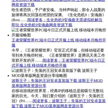
网盘资源下载
给生者恐惧，予尸者安魂。 当钟声响起，那令人战栗的
旋律将再次回荡在绝望的深渊。《生化危机9：安魂曲》
(Resi……
阅读更多
：生化危机9安魂曲无需虚拟机解压
即玩 生化危机9安魂曲网盘资源下载
王者荣耀世界PC端今日正式开服上线 移动端本月晚些开
服
今早，《王者荣耀世界》官宣正式开服，但移动端还要
等到本月晚些时候。 《王者荣耀世界》是腾讯天美工作
室群开发的开……
阅读更多
：王者荣耀世界PC端今日正
式开服上线 移动端本月晚些开服
波斯王子：失落的王冠安卓直装版下载 波斯王子MOD
菜单版网盘资源分享
在移动游戏的世界里，经典IP的移植总是能吸引无数玩
家的目光。今天，我们要介绍的《波斯王子：失落的王
冠》(Pri……
阅读更多
：波斯王子：失落的王冠安卓直装
版下载 波斯王子MOD菜单版网盘资源分享