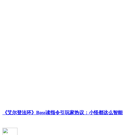
《艾尔登法环》Boss读指令引玩家热议：小怪都这么智能