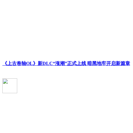
《上古卷轴OL》新DLC“涨潮”正式上线 暗黑地牢开启新篇章