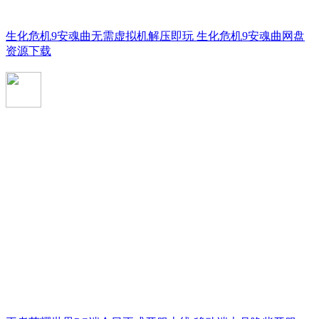
生化危机9安魂曲无需虚拟机解压即玩 生化危机9安魂曲网盘
资源下载