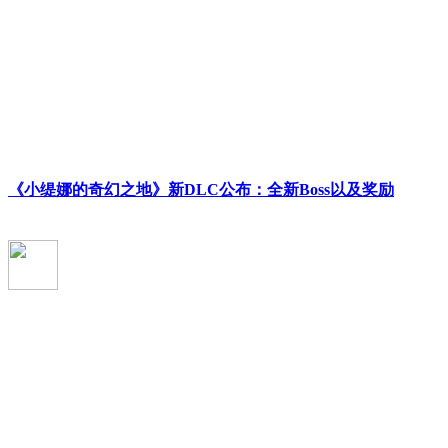
《小缇娜的奇幻之地》新DLC公布：全新Boss以及奖励