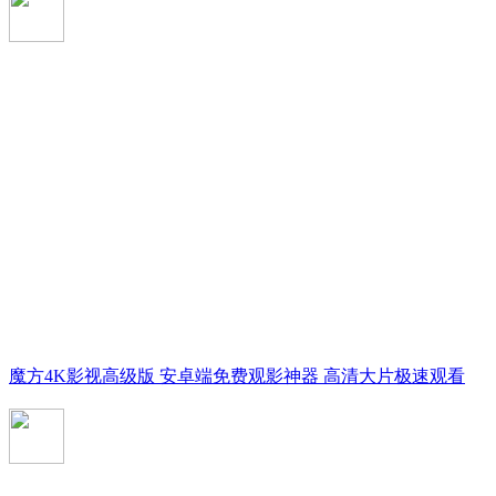
魔方4K影视高级版 安卓端免费观影神器 高清大片极速观看