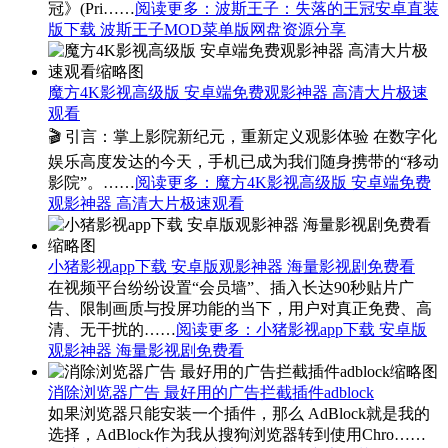
冠》(Pri……
阅读更多
：波斯王子：失落的王冠安卓直装
版下载 波斯王子MOD菜单版网盘资源分享
魔方4K影视高级版 安卓端免费观影神器 高清大片极速
观看
🎬 引言：掌上影院新纪元，重新定义观影体验 在数字化
娱乐高度发达的今天，手机已成为我们随身携带的“移动
影院”。……
阅读更多
：魔方4K影视高级版 安卓端免费
观影神器 高清大片极速观看
小猪影视app下载 安卓版观影神器 海量影视剧免费看
在视频平台纷纷设置“会员墙”、插入长达90秒贴片广
告、限制画质与投屏功能的当下，用户对真正免费、高
清、无干扰的……
阅读更多
：小猪影视app下载 安卓版
观影神器 海量影视剧免费看
消除浏览器广告 最好用的广告拦截插件adblock
如果浏览器只能安装一个插件，那么 AdBlock就是我的
选择，AdBlock作为我从搜狗浏览器转到使用Chro……