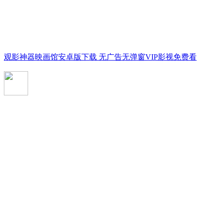
观影神器映画馆安卓版下载 无广告无弹窗VIP影视免费看