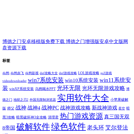
博德之门安卓移植版免费下载 博德之门增强版安卓中文版网
盘资源下载
标签
LOL游戏攻略
4k鸭
4k鸭奈飞
4k鸭影视
dnf攻略大全
dnf游戏攻略
ps3游戏
win7系统安装
win11系统安
win10系统安装
videodownloader
光环无限
装
光环无限游戏攻略
winXP系统安装
乌鸦喝水PPT
博
实用软件大全
小苹果破解
德之门
地狱之刃2
外国无限制浏览器
战神
战神PC
战神4
战神游戏攻略
新战神游戏
版
师父
暗
星空
热门游戏资源
真三国无双
黑3攻略
暗黑破坏神3全攻略
清理君
绿色软件
破解软件
老头环
艾尔登法
8帝国