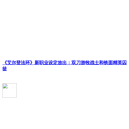
《艾尔登法环》新职业设定放出：双刀游牧战士和铁面精英囚
徒