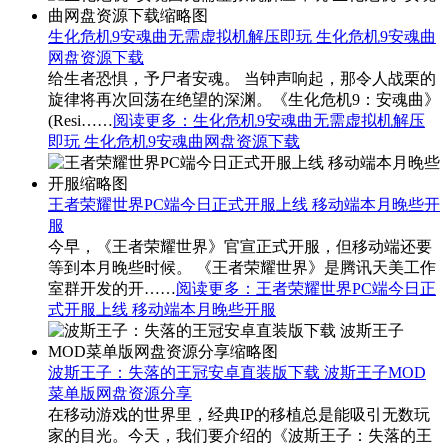
生化危机9安魂曲无需虚拟机解压即玩 生化危机9安魂曲
网盘资源下载
给生者恐惧，予尸者安魂。 当钟声响起，那令人战栗的
旋律将再次回荡在绝望的深渊。《生化危机9：安魂曲》
(Resi……
阅读更多
：生化危机9安魂曲无需虚拟机解压
即玩 生化危机9安魂曲网盘资源下载
王者荣耀世界PC端今日正式开服上线 移动端本月晚些开
服
今早，《王者荣耀世界》官宣正式开服，但移动端还要
等到本月晚些时候。 《王者荣耀世界》是腾讯天美工作
室群开发的开……
阅读更多
：王者荣耀世界PC端今日正
式开服上线 移动端本月晚些开服
波斯王子：失落的王冠安卓直装版下载 波斯王子MOD
菜单版网盘资源分享
在移动游戏的世界里，经典IP的移植总是能吸引无数玩
家的目光。今天，我们要介绍的《波斯王子：失落的王