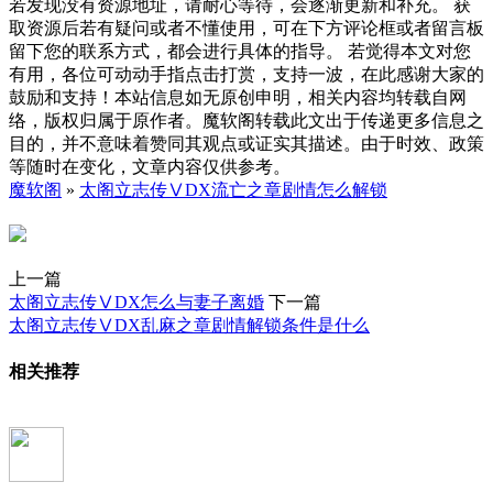
若发现没有资源地址，请耐心等待，会逐渐更新和补充。 获
取资源后若有疑问或者不懂使用，可在下方评论框或者留言板
留下您的联系方式，都会进行具体的指导。 若觉得本文对您
有用，各位可动动手指点击打赏，支持一波，在此感谢大家的
鼓励和支持！本站信息如无原创申明，相关内容均转载自网
络，版权归属于原作者。魔软阁转载此文出于传递更多信息之
目的，并不意味着赞同其观点或证实其描述。由于时效、政策
等随时在变化，文章内容仅供参考。
魔软阁
»
太阁立志传ⅤDX流亡之章剧情怎么解锁
上一篇
太阁立志传ⅤDX怎么与妻子离婚
下一篇
太阁立志传ⅤDX乱麻之章剧情解锁条件是什么
相关推荐