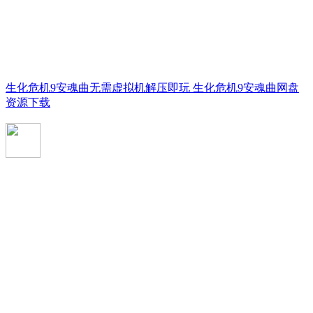
生化危机9安魂曲无需虚拟机解压即玩 生化危机9安魂曲网盘
资源下载