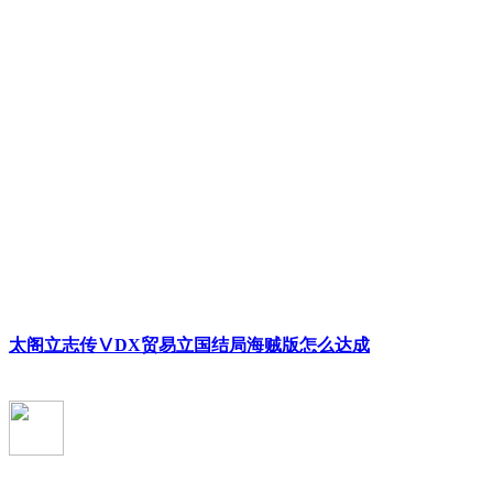
太阁立志传ⅤDX贸易立国结局海贼版怎么达成