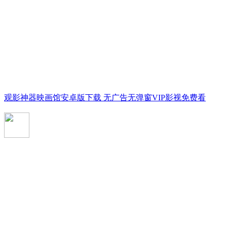
观影神器映画馆安卓版下载 无广告无弹窗VIP影视免费看