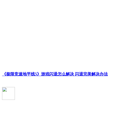
《极限竞速地平线5》游戏闪退怎么解决 闪退完美解决办法