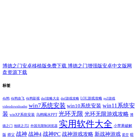
博德之门安卓移植版免费下载 博德之门增强版安卓中文版网
盘资源下载
标签
LOL游戏攻略
4k鸭
4k鸭奈飞
4k鸭影视
dnf攻略大全
dnf游戏攻略
ps3游戏
win7系统安装
win11系统安
win10系统安装
videodownloader
光环无限
装
光环无限游戏攻略
winXP系统安装
乌鸦喝水PPT
博
实用软件大全
小苹果破解
德之门
地狱之刃2
外国无限制浏览器
战神
战神PC
战神4
战神游戏攻略
新战神游戏
版
师父
暗
星空