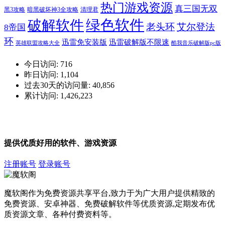
热门游戏资源
真三国无双
黑3攻略
暗黑破坏神3全攻略
清理君
绿色软件
破解软件
老头环
艾尔登法
8帝国
环
迅雷免安装版
迅雷破解版不限速
英雄联盟攻略大全
酷我音乐破解版pc版
今日访问:
716
昨日访问:
1,104
过去30天的访问量:
40,856
累计访问:
1,426,223
提供优质好用的软件、游戏资源
注册账号
登录账号
魔软阁作为免费资源共享平台,致力于为广大用户提供精致的
免费资源、安卓神器、免费破解软件等优质资源,定期发布优
质资源文章、各种付费资料等。