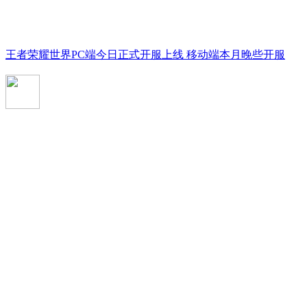
王者荣耀世界PC端今日正式开服上线 移动端本月晚些开服