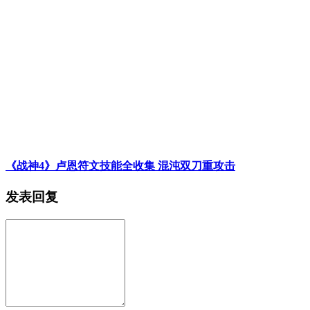
《战神4》卢恩符文技能全收集 混沌双刀重攻击
发表回复