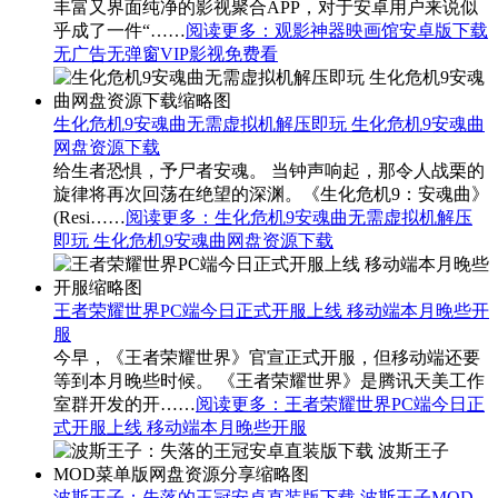
丰富又界面纯净的影视聚合APP，对于安卓用户来说似
乎成了一件“……
阅读更多
：观影神器映画馆安卓版下载
无广告无弹窗VIP影视免费看
生化危机9安魂曲无需虚拟机解压即玩 生化危机9安魂曲
网盘资源下载
给生者恐惧，予尸者安魂。 当钟声响起，那令人战栗的
旋律将再次回荡在绝望的深渊。《生化危机9：安魂曲》
(Resi……
阅读更多
：生化危机9安魂曲无需虚拟机解压
即玩 生化危机9安魂曲网盘资源下载
王者荣耀世界PC端今日正式开服上线 移动端本月晚些开
服
今早，《王者荣耀世界》官宣正式开服，但移动端还要
等到本月晚些时候。 《王者荣耀世界》是腾讯天美工作
室群开发的开……
阅读更多
：王者荣耀世界PC端今日正
式开服上线 移动端本月晚些开服
波斯王子：失落的王冠安卓直装版下载 波斯王子MOD