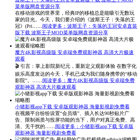
菜单版网盘资源分享
在移动游戏的世界里，经典IP的移植总是能吸引无数玩
家的目光。今天，我们要介绍的《波斯王子：失落的王
冠》(Pri……
阅读更多
：波斯王子：失落的王冠安卓直装
版下载 波斯王子MOD菜单版网盘资源分享
魔方4K影视高级版 安卓端免费观影神器 高清大片极速
观看
🎬 引言：掌上影院新纪元，重新定义观影体验 在数字化
娱乐高度发达的今天，手机已成为我们随身携带的“移动
影院”。……
阅读更多
：魔方4K影视高级版 安卓端免费
观影神器 高清大片极速观看
小猪影视app下载 安卓版观影神器 海量影视剧免费看
在视频平台纷纷设置“会员墙”、插入长达90秒贴片广
告、限制画质与投屏功能的当下，用户对真正免费、高
清、无干扰的……
阅读更多
：小猪影视app下载 安卓版
观影神器 海量影视剧免费看