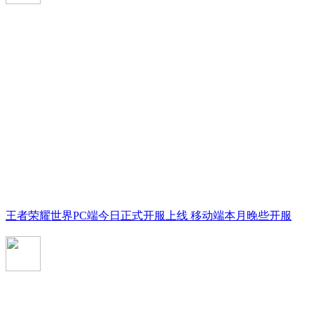
王者荣耀世界PC端今日正式开服上线 移动端本月晚些开服