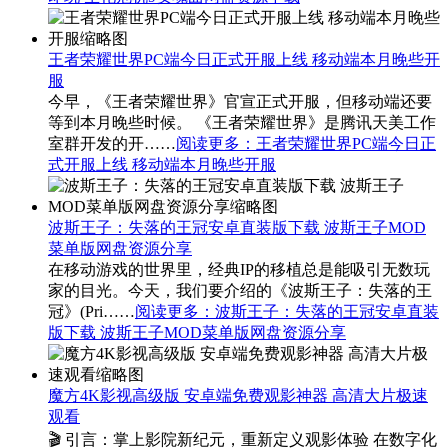
王者荣耀世界PC端今日正式开服上线 移动端本月晚些开
服
今早，《王者荣耀世界》官宣正式开服，但移动端还要
等到本月晚些时候。 《王者荣耀世界》是腾讯天美工作
室群开发的开……
阅读更多
：王者荣耀世界PC端今日正
式开服上线 移动端本月晚些开服
波斯王子：失落的王冠安卓直装版下载 波斯王子MOD
菜单版网盘资源分享
在移动游戏的世界里，经典IP的移植总是能吸引无数玩
家的目光。今天，我们要介绍的《波斯王子：失落的王
冠》(Pri……
阅读更多
：波斯王子：失落的王冠安卓直装
版下载 波斯王子MOD菜单版网盘资源分享
魔方4K影视高级版 安卓端免费观影神器 高清大片极速
观看
🎬 引言：掌上影院新纪元，重新定义观影体验 在数字化