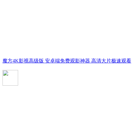
魔方4K影视高级版 安卓端免费观影神器 高清大片极速观看