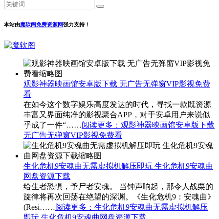
本站由
魔软阁免费资源网
强力支持！
观影神器映画馆安卓版下载 无广告无弹窗VIP影视免费
看
在如今这个数字娱乐高度发达的时代，寻找一款既资源
丰富又界面纯净的影视聚合APP，对于安卓用户来说似
乎成了一件“……
阅读更多
：观影神器映画馆安卓版下载
无广告无弹窗VIP影视免费看
生化危机9安魂曲无需虚拟机解压即玩 生化危机9安魂曲
网盘资源下载
给生者恐惧，予尸者安魂。 当钟声响起，那令人战栗的
旋律将再次回荡在绝望的深渊。《生化危机9：安魂曲》
(Resi……
阅读更多
：生化危机9安魂曲无需虚拟机解压
即玩 生化危机9安魂曲网盘资源下载