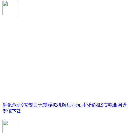
生化危机9安魂曲无需虚拟机解压即玩 生化危机9安魂曲网盘
资源下载