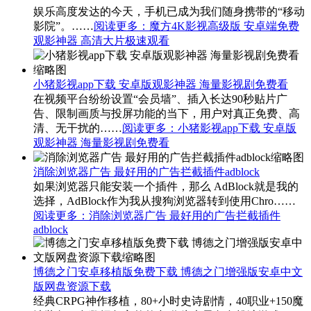
娱乐高度发达的今天，手机已成为我们随身携带的“移动
影院”。……
阅读更多
：魔方4K影视高级版 安卓端免费
观影神器 高清大片极速观看
小猪影视app下载 安卓版观影神器 海量影视剧免费看
在视频平台纷纷设置“会员墙”、插入长达90秒贴片广
告、限制画质与投屏功能的当下，用户对真正免费、高
清、无干扰的……
阅读更多
：小猪影视app下载 安卓版
观影神器 海量影视剧免费看
消除浏览器广告 最好用的广告拦截插件adblock
如果浏览器只能安装一个插件，那么 AdBlock就是我的
选择，AdBlock作为我从搜狗浏览器转到使用Chro……
阅读更多
：消除浏览器广告 最好用的广告拦截插件
adblock
博德之门安卓移植版免费下载 博德之门增强版安卓中文
版网盘资源下载
经典CRPG神作移植，80+小时史诗剧情，40职业+150魔