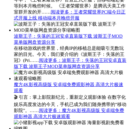
等到本月晚些时候。 《王者荣耀世界》是腾讯天美工作
室群开发的开……
阅读更多
：王者荣耀世界PC端今日正
式开服上线 移动端本月晚些开服
波斯王子：失落的王冠安卓直装版下载 波斯王子MOD
菜单版网盘资源分享
在移动游戏的世界里，经典IP的移植总是能吸引无数玩
家的目光。今天，我们要介绍的《波斯王子：失落的王
冠》(Pri……
阅读更多
：波斯王子：失落的王冠安卓直装
版下载 波斯王子MOD菜单版网盘资源分享
魔方4K影视高级版 安卓端免费观影神器 高清大片极速
观看
🎬 引言：掌上影院新纪元，重新定义观影体验 在数字化
娱乐高度发达的今天，手机已成为我们随身携带的“移动
影院”。……
阅读更多
：魔方4K影视高级版 安卓端免费
观影神器 高清大片极速观看