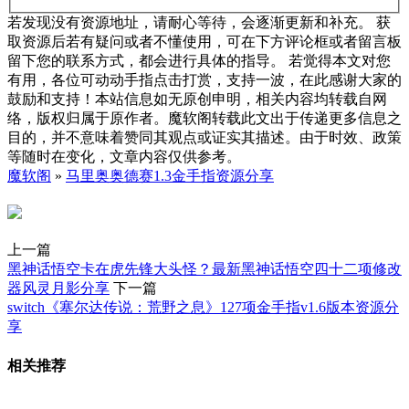
若发现没有资源地址，请耐心等待，会逐渐更新和补充。 获
取资源后若有疑问或者不懂使用，可在下方评论框或者留言板
留下您的联系方式，都会进行具体的指导。 若觉得本文对您
有用，各位可动动手指点击打赏，支持一波，在此感谢大家的
鼓励和支持！本站信息如无原创申明，相关内容均转载自网
络，版权归属于原作者。魔软阁转载此文出于传递更多信息之
目的，并不意味着赞同其观点或证实其描述。由于时效、政策
等随时在变化，文章内容仅供参考。
魔软阁
»
马里奥奥德赛1.3金手指资源分享
上一篇
黑神话悟空卡在虎先锋大头怪？最新黑神话悟空四十二项修改
器风灵月影分享
下一篇
switch《塞尔达传说：荒野之息》127项金手指v1.6版本资源分
享
相关推荐