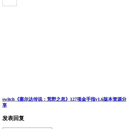
switch《塞尔达传说：荒野之息》127项金手指v1.6版本资源分
享
发表回复