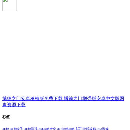
博德之门安卓移植版免费下载 博德之门增强版安卓中文版网
盘资源下载
标签
LOL游戏攻略
4k鸭
4k鸭奈飞
4k鸭影视
dnf攻略大全
dnf游戏攻略
ps3游戏