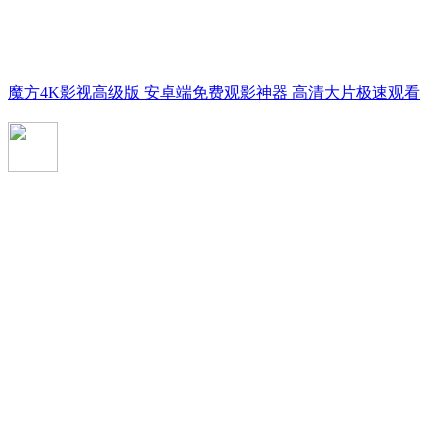
魔方4K影视高级版 安卓端免费观影神器 高清大片极速观看