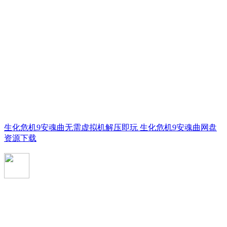
生化危机9安魂曲无需虚拟机解压即玩 生化危机9安魂曲网盘
资源下载