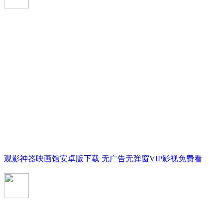
观影神器映画馆安卓版下载 无广告无弹窗VIP影视免费看