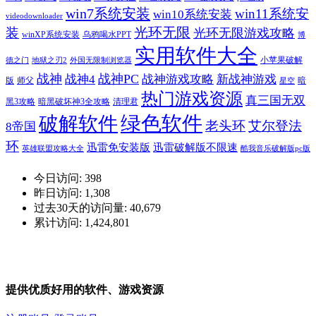
win7系统安装
win11系统安
win10系统安装
videodownloader
光环无限
装
光环无限游戏攻略
winXP系统安装
乌鸦喝水PPT
博
实用软件大全
小苹果破解
德之门
地狱之刃2
外国无限制浏览器
战神
战神PC
战神4
战神游戏攻略
新战神游戏
版
师父
暗
星空
热门游戏资源
真三国无双
黑3攻略
暗黑破坏神3全攻略
清理君
绿色软件
破解软件
老头环
艾尔登法
8帝国
环
迅雷免安装版
迅雷破解版不限速
英雄联盟攻略大全
酷我音乐破解版pc版
今日访问:
398
昨日访问:
1,308
过去30天的访问量:
40,679
累计访问:
1,424,801
提供优质好用的软件、游戏资源