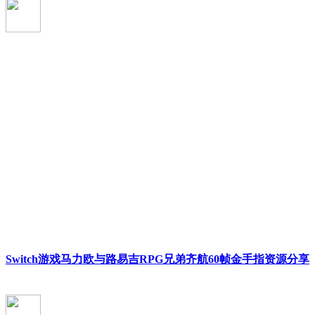
Switch游戏马力欧与路易吉RPG兄弟齐航60帧金手指资源分享