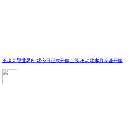
王者荣耀世界PC端今日正式开服上线 移动端本月晚些开服