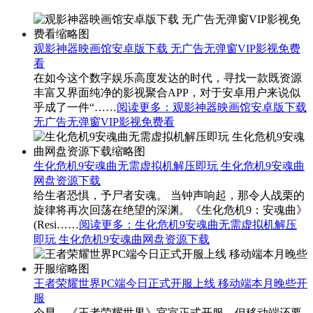
观影神器映画馆安卓版下载 无广告无弹窗VIP影视免费
看
在如今这个数字娱乐高度发达的时代，寻找一款既资源
丰富又界面纯净的影视聚合APP，对于安卓用户来说似
乎成了一件“……
阅读更多
：观影神器映画馆安卓版下载
无广告无弹窗VIP影视免费看
生化危机9安魂曲无需虚拟机解压即玩 生化危机9安魂曲
网盘资源下载
给生者恐惧，予尸者安魂。 当钟声响起，那令人战栗的
旋律将再次回荡在绝望的深渊。《生化危机9：安魂曲》
(Resi……
阅读更多
：生化危机9安魂曲无需虚拟机解压
即玩 生化危机9安魂曲网盘资源下载
王者荣耀世界PC端今日正式开服上线 移动端本月晚些开
服
今早，《王者荣耀世界》官宣正式开服，但移动端还要