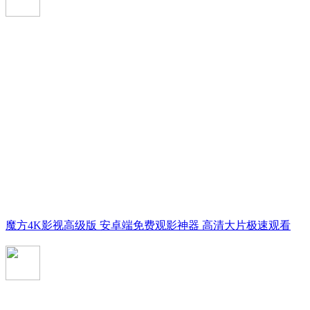
魔方4K影视高级版 安卓端免费观影神器 高清大片极速观看