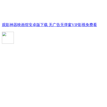
观影神器映画馆安卓版下载 无广告无弹窗VIP影视免费看