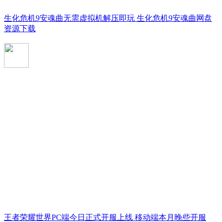
生化危机9安魂曲无需虚拟机解压即玩 生化危机9安魂曲网盘
资源下载
王者荣耀世界PC端今日正式开服上线 移动端本月晚些开服