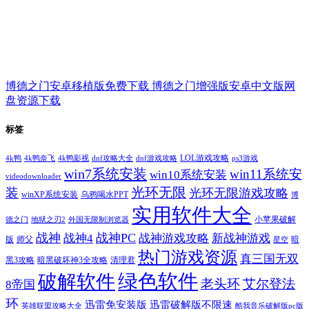
博德之门安卓移植版免费下载 博德之门增强版安卓中文版网
盘资源下载
标签
LOL游戏攻略
4k鸭
4k鸭奈飞
4k鸭影视
dnf攻略大全
dnf游戏攻略
ps3游戏
win7系统安装
win11系统安
win10系统安装
videodownloader
光环无限
装
光环无限游戏攻略
winXP系统安装
乌鸦喝水PPT
博
实用软件大全
小苹果破解
德之门
地狱之刃2
外国无限制浏览器
战神
战神PC
战神4
战神游戏攻略
新战神游戏
版
师父
暗
星空
热门游戏资源
真三国无双
黑3攻略
暗黑破坏神3全攻略
清理君
绿色软件
破解软件
老头环
艾尔登法
8帝国
环
迅雷免安装版
迅雷破解版不限速
英雄联盟攻略大全
酷我音乐破解版pc版