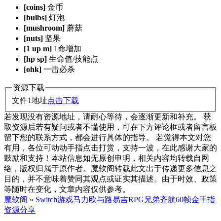
[coins]
金币
[bulbs]
灯泡
[mushroom]
蘑菇
[nuts]
坚果
[1 up m]
1命增加
[hp sp]
生命值/技能点
[ohk]
一击必杀
资源下载
文件1地址
点击下载
若发现没有资源地址，请耐心等待，会逐渐更新和补充。 获
取资源后若有疑问或者不懂使用，可在下方评论框或者留言板
留下您的联系方式，都会进行具体的指导。 若觉得本文对您
有用，各位可动动手指点击打赏，支持一波，在此感谢大家的
鼓励和支持！本站信息如无原创申明，相关内容均转载自网
络，版权归属于原作者。魔软阁转载此文出于传递更多信息之
目的，并不意味着赞同其观点或证实其描述。由于时效、政策
等随时在变化，文章内容仅供参考。
魔软阁
»
Switch游戏马力欧与路易吉RPG兄弟齐航60帧金手指
资源分享