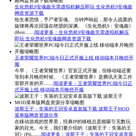
生化危机9安魂曲无需虚拟机解压即玩 生化危机9安魂曲
网盘资源下载
给生者恐惧，予尸者安魂。 当钟声响起，那令人战栗的
旋律将再次回荡在绝望的深渊。《生化危机9：安魂曲》
(Resi……
阅读更多
：生化危机9安魂曲无需虚拟机解压
即玩 生化危机9安魂曲网盘资源下载
王者荣耀世界PC端今日正式开服上线 移动端本月晚些开
服
今早，《王者荣耀世界》官宣正式开服，但移动端还要
等到本月晚些时候。 《王者荣耀世界》是腾讯天美工作
室群开发的开……
阅读更多
：王者荣耀世界PC端今日正
式开服上线 移动端本月晚些开服
波斯王子：失落的王冠安卓直装版下载 波斯王子MOD
菜单版网盘资源分享
在移动游戏的世界里，经典IP的移植总是能吸引无数玩
家的目光。今天，我们要介绍的《波斯王子：失落的王
冠》(Pri……
阅读更多
：波斯王子：失落的王冠安卓直装