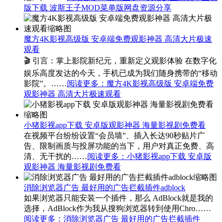
版下载 波斯王子MOD菜单版网盘资源分享
魔方4K影视高级版 安卓端免费观影神器 高清大片极速
观看
🎬 引言：掌上影院新纪元，重新定义观影体验 在数字化
娱乐高度发达的今天，手机已成为我们随身携带的“移动
影院”。……
阅读更多
：魔方4K影视高级版 安卓端免费
观影神器 高清大片极速观看
小猪影视app下载 安卓版观影神器 海量影视剧免费看
在视频平台纷纷设置“会员墙”、插入长达90秒贴片广
告、限制画质与投屏功能的当下，用户对真正免费、高
清、无干扰的……
阅读更多
：小猪影视app下载 安卓版
观影神器 海量影视剧免费看
消除浏览器广告 最好用的广告拦截插件adblock
如果浏览器只能安装一个插件，那么 AdBlock就是我的
选择，AdBlock作为我从搜狗浏览器转到使用Chro……
阅读更多
：消除浏览器广告 最好用的广告拦截插件